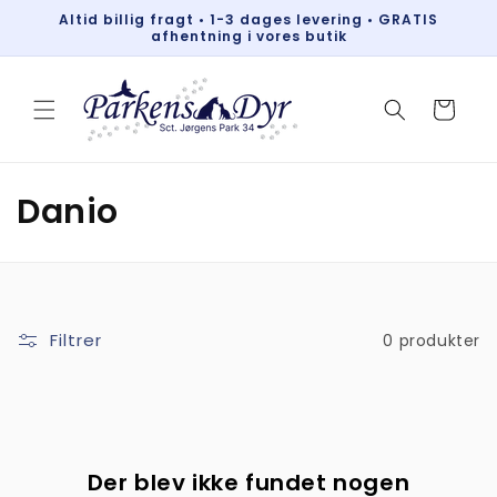
Gå til
Altid billig fragt • 1-3 dages levering • GRATIS
indhold
afhentning i vores butik
Indkøbskurv
K
Danio
o
l
l
Filtrer
0 produkter
e
k
t
Der blev ikke fundet nogen