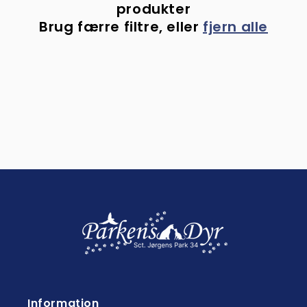
i
produkter
Brug færre filtre, eller
fjern alle
o
n
:
Information